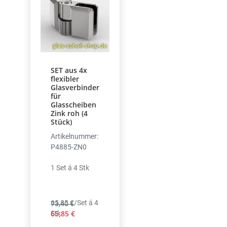
SET aus 4x
flexibler
Glasverbinder
für
Glasscheiben
Zink roh (4
Stück)
Artikelnummer:
P4885-ZN0
1 Set á 4 Stk
65,85 €/Set á 4
73,40 €
65,85 €
Stk