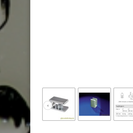
‹
Zurück