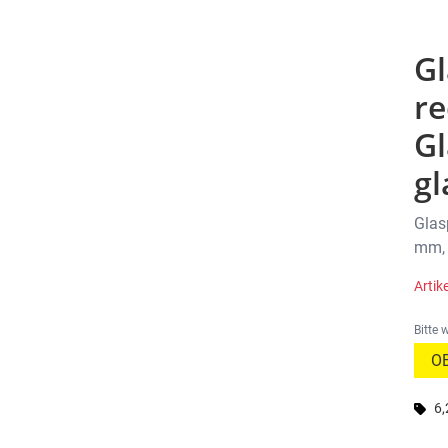
Gl
re
G
g
Glas
mm, 
Arti
Bitte 
6,