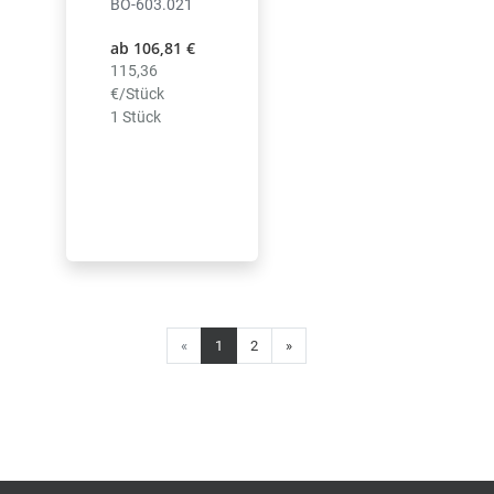
BO-603.021
ab 106,81 €
115,36
€/Stück
1 Stück
Weiter
«
1
2
»