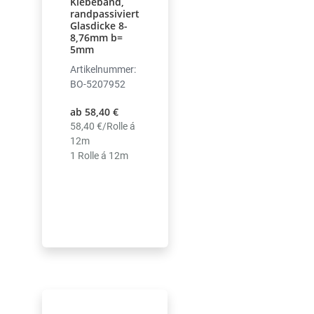
Klebeband,
randpassiviert
Glasdicke 8-
8,76mm b=
5mm
Artikelnummer:
BO-5207952
ab 58,40 €
58,40 €/Rolle á
12m
1 Rolle á 12m