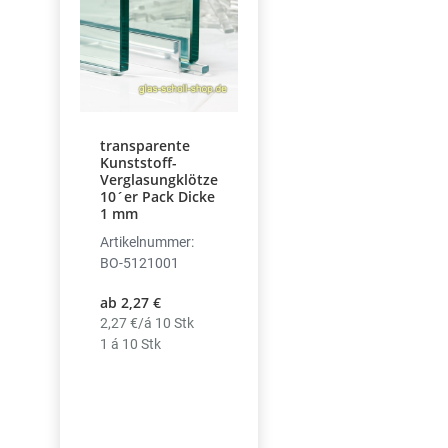
transparente
Kunststoff-
Verglasungklötze
10´er Pack Dicke
1 mm
Artikelnummer:
BO-5121001
ab 2,27 €
2,27 €/á 10 Stk
1 á 10 Stk