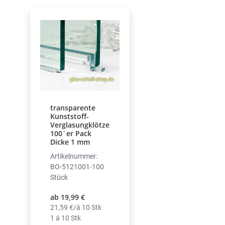
transparente
Kunststoff-
Verglasungklötze
100´er Pack
Dicke 1 mm
Artikelnummer:
BO-5121001-100
Stück
ab 19,99 €
21,59 €/á 10 Stk
1 á 10 Stk