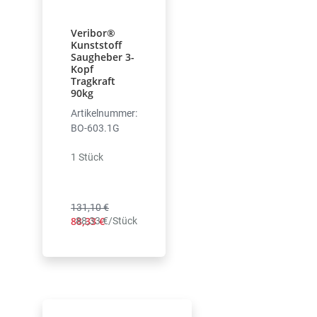
Veribor®
Kunststoff
Saugheber 3-
Kopf
Tragkraft
90kg
Artikelnummer:
BO-603.1G
1 Stück
131,10 €
88,33 €
88,33 €/Stück