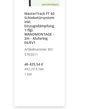
MasterTrack FT 60
Schiebetürsystem
inkl.
Einzugsdämpfung,
1-flgl.
WANDMONTAGE -
2m - Alufarbig
E6/EV1
Artikelnummer: BO-
5762011
ab 425,54 €
492,29 €/Set
1 Set