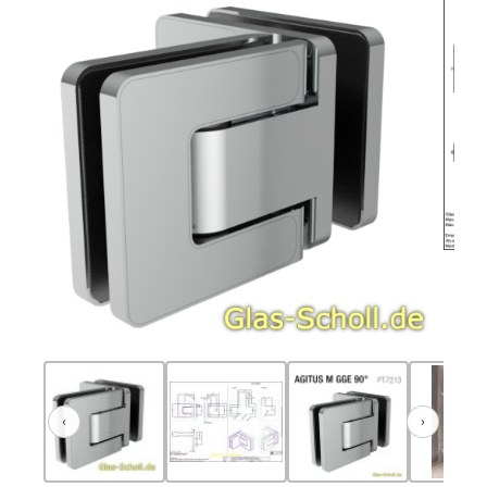
‹
›
Zurück
Weiter