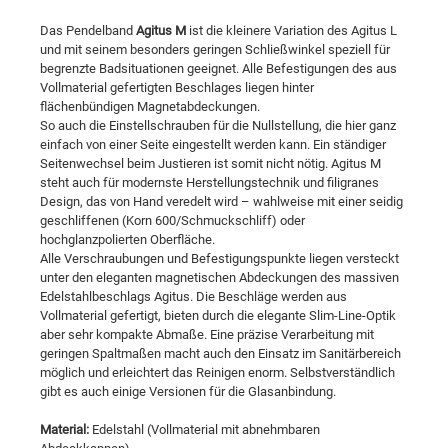
Das Pendelband
Agitus M
ist die kleinere Variation des Agitus L
und mit seinem besonders geringen Schließwinkel speziell für
begrenzte Badsituationen geeignet. Alle Befestigungen des aus
Vollmaterial gefertigten Beschlages liegen hinter
flächenbündigen Magnetabdeckungen.
So auch die Einstellschrauben für die Nullstellung, die hier ganz
einfach von einer Seite eingestellt werden kann. Ein ständiger
Seitenwechsel beim Justieren ist somit nicht nötig. Agitus M
steht auch für modernste Herstellungstechnik und filigranes
Design, das von Hand veredelt wird – wahlweise mit einer seidig
geschliffenen (Korn 600/Schmuckschliff) oder
hochglanzpolierten Oberfläche.
Alle Verschraubungen und Befestigungspunkte liegen versteckt
unter den eleganten magnetischen Abdeckungen des massiven
Edelstahlbeschlags Agitus. Die Beschläge werden aus
Vollmaterial gefertigt, bieten durch die elegante Slim-Line-Optik
aber sehr kompakte Abmaße. Eine präzise Verarbeitung mit
geringen Spaltmaßen macht auch den Einsatz im Sanitärbereich
möglich und erleichtert das Reinigen enorm. Selbstverständlich
gibt es auch einige Versionen für die Glasanbindung.
Material:
Edelstahl (Vollmaterial mit abnehmbaren