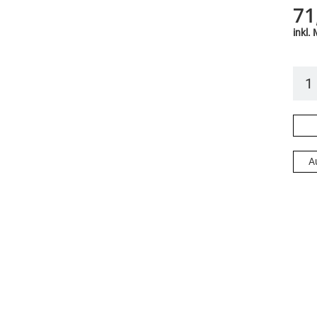
71
inkl.
A