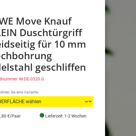
WE Move Knauf
EIN Duschtürgriff
idseitig für 10 mm
ochbohrung
elstahl geschliffen
kelnummer: M.DD.0320.G
wählen Sie eine Variante:
●
,80 €/Paar
Lieferzeit: 1-2 Wochen