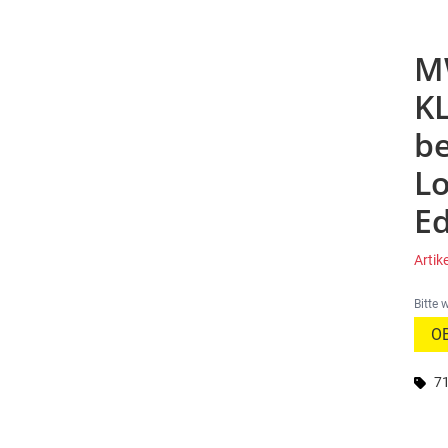
M
KL
be
L
Ed
Arti
Bitte 
71