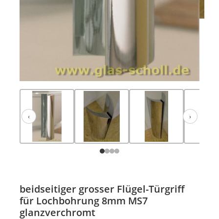
‹
›
Zurück
Weiter
beidseitiger grosser Flügel-Türgriff
für Lochbohrung 8mm MS7
glanzverchromt