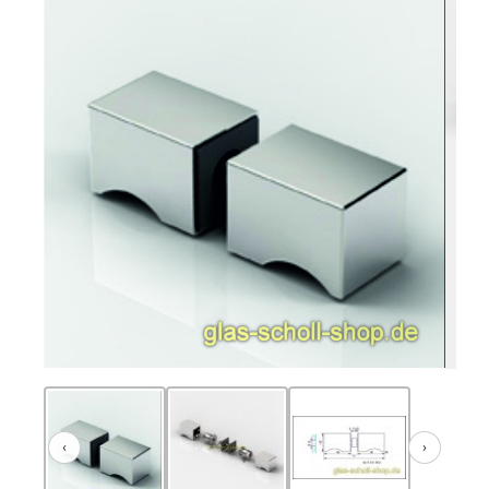
‹
›
Zurück
Weiter