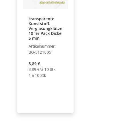
transparente
Kunststoff-
Verglasungklötze
10´er Pack Dicke
5 mm
Artikelnummer:
BO-5121005
3,89 €
3,89 €/á 10 Stk
1 á 10 Stk