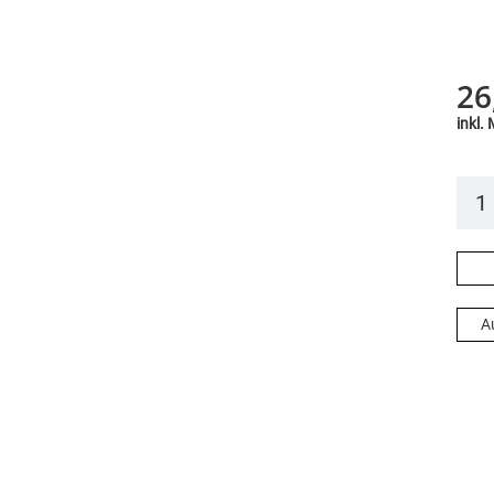
26
inkl.
A