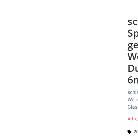
sc
Sp
g
W
Du
6
schl
Weic
Glas
Artik
26