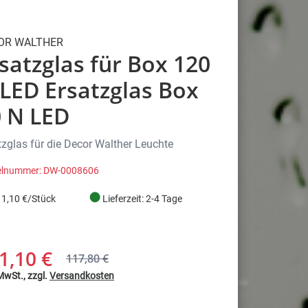
OR WALTHER
satzglas für Box 120
LED Ersatzglas Box
 N LED
tzglas für die Decor Walther Leuchte
kelnummer: DW-0008606
●
1,10 €/Stück
Lieferzeit: 2-4 Tage
1,10 €
117,80 €
 MwSt., zzgl.
Versandkosten