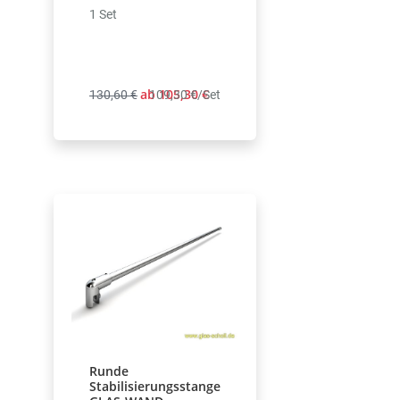
1 Set
ab 105,30 €
130,60 €
109,30 €/Set
Runde
Stabilisierungsstange