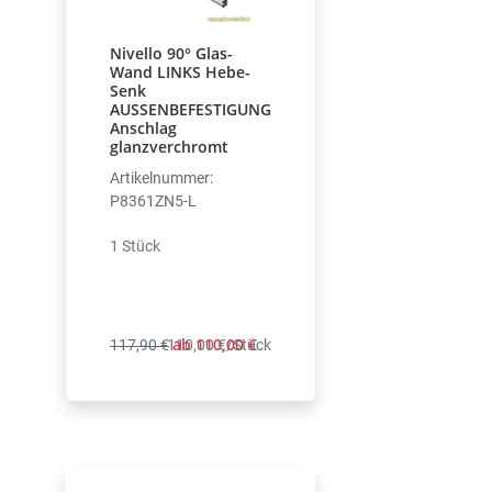
Nivello 90° Glas-
Wand LINKS Hebe-
Senk
AUSSENBEFESTIGUNG
Anschlag
glanzverchromt
Artikelnummer:
P8361ZN5-L
1 Stück
ab 110,00 €
117,90 €
110,00 €/Stück