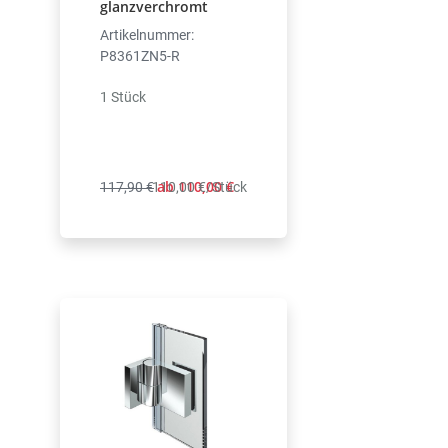
glanzverchromt
Artikelnummer:
P8361ZN5-R
1 Stück
ab 110,00 €
117,90 €
110,00 €/Stück