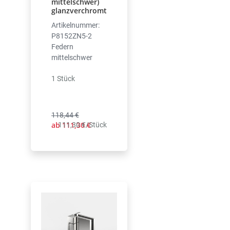
mittelschwer)
glanzverchromt
Artikelnummer:
P8152ZN5-2
Federn
mittelschwer
1 Stück
118,44 €
ab 111,30 €
111,30 €/Stück