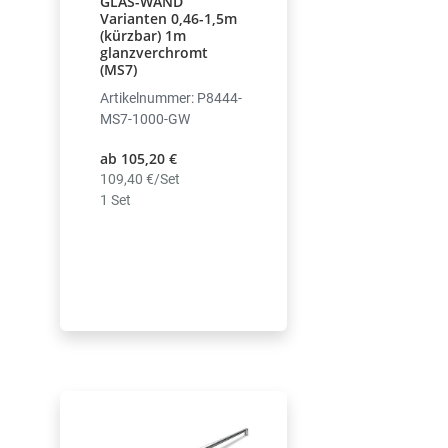
GLAS-WAND
Varianten 0,46-1,5m
(kürzbar) 1m
glanzverchromt
(MS7)
Artikelnummer: P8444-
MS7-1000-GW
ab 105,20 €
109,40 €/Set
1 Set