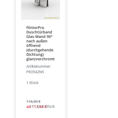
FlinterPro
Duschtürband
Glas-Wand 90°
nach außen
öffnend
(durchgehende
Dichtung)
glanzverchromt
Artikelnummer:
P8354ZN5
1 Stück
116,50 €
ab 111,46 €
111,46 €/Stück