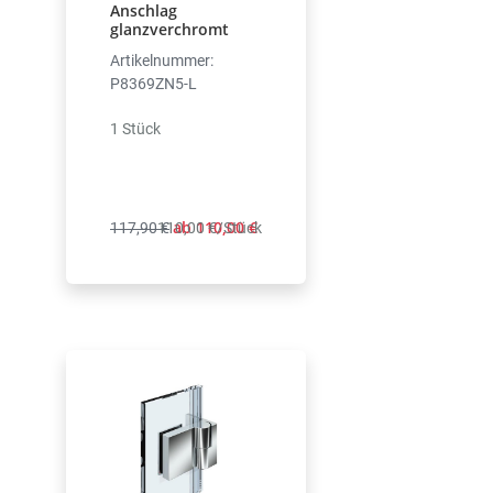
Anschlag
glanzverchromt
Artikelnummer:
P8369ZN5-L
1 Stück
ab 110,00 €
117,90 €
110,00 €/Stück