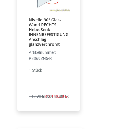
Nivello 90° Glas-
Wand RECHTS
Hebe-Senk
INNENBEFESTIGUNG
Anschlag
glanzverchromt
Artikelnummer:
P8369ZN5-R
1 Stück
ab 110,00 €
117,90 €
110,00 €/Stück